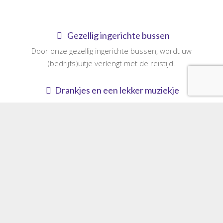
Gezellig ingerichte bussen
Door onze gezellig ingerichte bussen, wordt uw
(bedrijfs)uitje verlengt met de reistijd.
Drankjes en een lekker muziekje
Gezeten aan een tafeltje of in een rondzit, met een
heerlijk gekoeld drankje en een lekker muziekje
Goed geluimde chauffeurs
Onze altijd goed geluimde chauffeurs brengen u snel naar
uw gewenste bestemming.